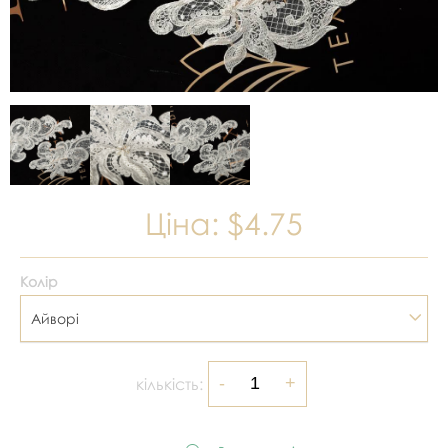
Ціна:
$4.75
Колір
Айворі
кількість: