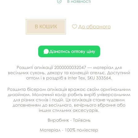
В наявності
До обраного
Дізнатись оптову ціну
Розшиті аплікації 2000000032047 — матеріал для
весільних суконь, декору та колекцій ательє. Доступний
оптом і в роздріб в Inter Tex, SKU 333564.
Розшита бісером аплікація вражає своїм оригінальним
дизайном. Молочний колір робить виріб універсальним
для різних стилів і подій. Ця аплікація стане чудовим
доповненням до весільного, вечірнього вбрання або
інших стильних аксесуарів.
Виробник - Тайвань
Матеріал - 100% поліестер