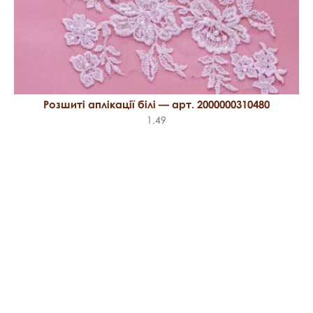
Розшиті аплікації білі — арт. 2000000310480
1.49