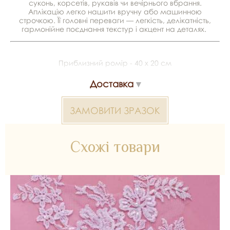
суконь, корсетів, рукавів чи вечірнього вбрання.
Аплікацію легко нашити вручну або машинною
строчкою. Її головні переваги — легкість, делікатність,
гармонійне поєднання текстур і акцент на деталях.
Приблизний ромір - 40 х 20 см
Виробник - Тайвань
Доставка
Матеріал - 100% поліестер
ЗАМОВИТИ ЗРАЗОК
В упаковці - 12 пар
Дана позиція доступна для продажу від 1 пари
Схожі товари
*Передача кольору може бути спотворена пристроєм