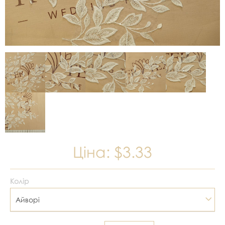
Ціна:
$3.33
Колір
Айворі