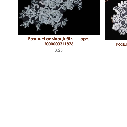
Розшиті аплікації білі — арт.
рт.
2000000311876
Розши
3.25