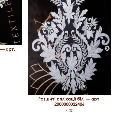
 — арт.
Розшиті аплікації білі — арт.
2000000022406
3.00