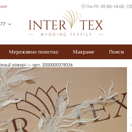
Пн–Пт: 09:00–18:00, Сб
SHIP
Inter Tex
-77
Мереживне полотно
Макраме
Пояси
ікації айворі — арт. 2000000378336