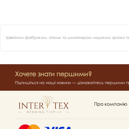
Швейним фабрикам, ательє та дизайнерам надаємо зразки ткан
Хочете знати першими?
Підпишіться на наші новини — дізнавайтесь першими пр
Про компанію