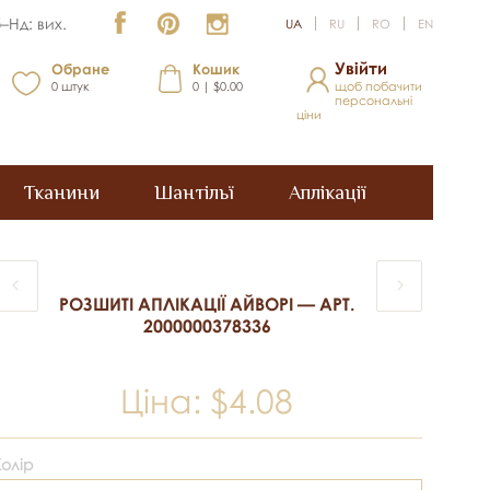
–Нд: вих.
UA
RU
RO
EN
Увійти
Обране
Кошик
0
штук
0 | $0.00
щоб побачити
персональні
ціни
Тканини
Шантільї
Аплікації
РОЗШИТІ АПЛІКАЦІЇ АЙВОРІ — АРТ.
2000000378336
Ціна:
$4.08
Колір