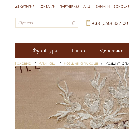
ДЕ КУПИТИ?
КОНТАКТИ
ПАРТНЕРАМ
АКЦІЇ
ЗНИЖКИ
SCHOLAR
+38 (050) 337-00
Фурнітура
Гіпюр
Мереживо
Головна
/
Аплікації
/
Розшиті аплікації
/
Розшиті апл