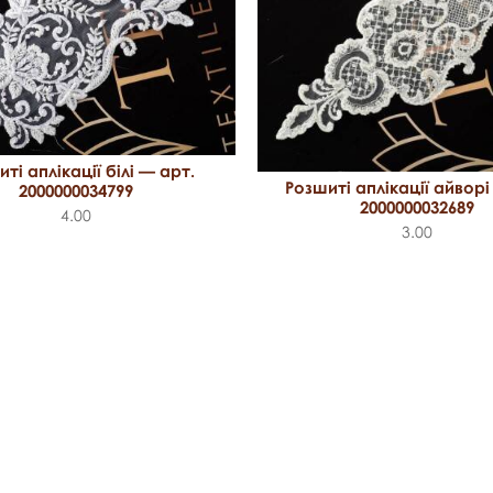
ті аплікації білі — арт.
Розшиті аплікації айворі
2000000034799
2000000032689
4.00
3.00