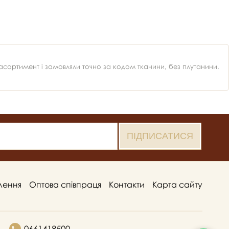
ортимент і замовляли точно за кодом тканини, без плутанини.
лення
Оптова співпраця
Контакти
Карта сайту
0661418500