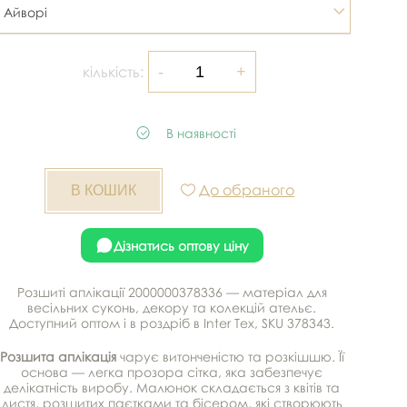
Айворі
кількість:
В наявності
До обраного
Дізнатись оптову ціну
Розшиті аплікації 2000000378336 — матеріал для
весільних суконь, декору та колекцій ательє.
Доступний оптом і в роздріб в Inter Tex, SKU 378343.
Розшита аплікація
чарує витонченістю та розкішшю. Її
основа — легка прозора сітка, яка забезпечує
делікатність виробу. Малюнок складається з квітів та
листя, розшитих паєтками та бісером, які створюють