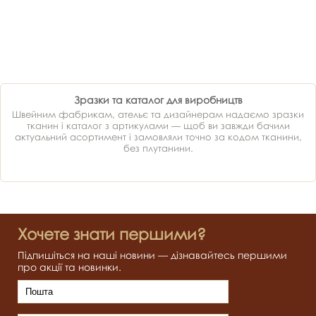
Зразки та каталог для виробництв
Швейним фабрикам, ательє та дизайнерам надаємо зразки
тканин і каталог з артикулами — щоб ви завжди бачили
актуальний асортимент і замовляли точно за кодом тканини,
без плутанини.
Хочете знати першими?
Підпишіться на наші новини — дізнавайтесь першими
про акції та новинки.