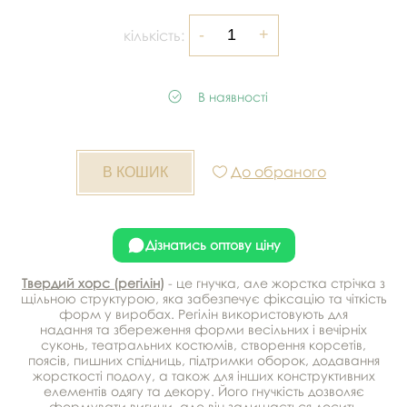
кількість:
В наявності
До обраного
Дізнатись оптову ціну
Твердий хорс (регілін)
- це гнучка, але жорстка стрічка з
щільною структурою, яка забезпечує фіксацію та чіткість
форм у виробах. Регілін використовують для
надання та збереження форми весільних і вечірніх
суконь, театральних костюмів, створення корсетів,
поясів, пишних спідниць, підтримки оборок, додавання
жорсткості подолу, а також для інших конструктивних
елементів одягу та декору. Його гнучкість дозволяє
формувати вигини, але він залишається досить