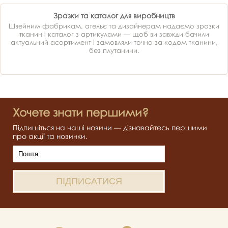
Зразки та каталог для виробництв
Швейним фабрикам, ательє та дизайнерам надаємо зразки
тканин і каталог з артикулами — щоб ви завжди бачили
актуальний асортимент і замовляли точно за кодом тканини,
без плутанини.
Хочете знати першими?
Підпишіться на наші новини — дізнавайтесь першими
про акції та новинки.