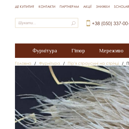
ДЕ КУПИТИ?
КОНТАКТИ
ПАРТНЕРАМ
АКЦІЇ
ЗНИЖКИ
SCHOLAR
+38 (050) 337-00
Фурнітура
Гіпюр
Мереживо
Головна
/
Фурнітура
/
Пір'я страусині на стрічці
/
П