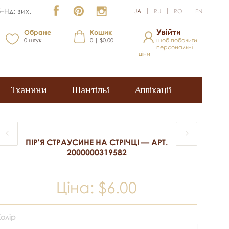
–Нд: вих.
UA
RU
RO
EN
Увійти
Обране
Кошик
0
штук
0 | $0.00
щоб побачити
персональні
ціни
Тканини
Шантільї
Аплікації
ПІР'Я СТРАУСИНЕ НА СТРІЧЦІ — АРТ.
2000000319582
Ціна:
$6.00
Колір