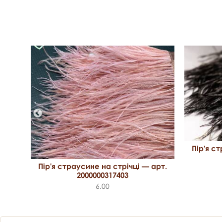
Пір'я с
арт.
Пір'я страусине на стрічці — арт.
2000000317403
6.00