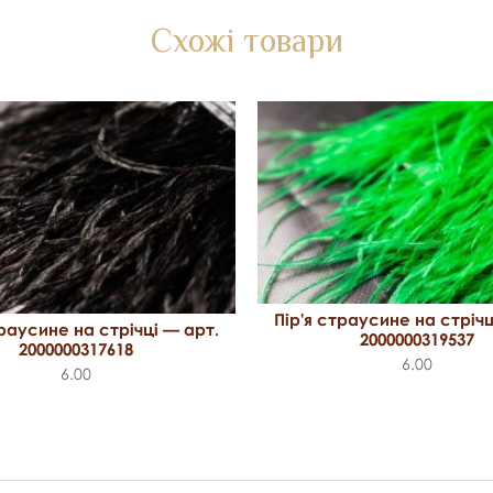
Схожі товари
Пір'я страусине на стрічц
траусине на стрічці — арт.
2000000319537
2000000317618
6.00
6.00