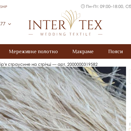
Пн–Пт: 09:00–18:00, Сб
SHIP
Inter Tex
-77
Мереживне полотно
Макраме
Пояси
ір'я страусине на стрічці — арт. 2000000319582