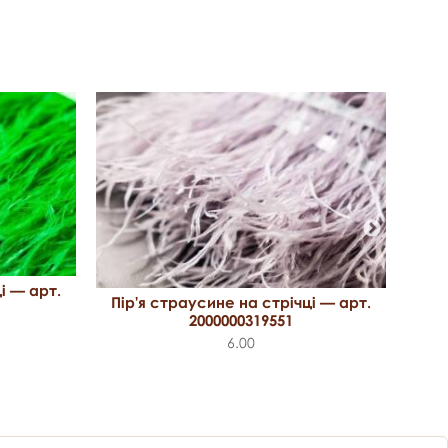
і — арт.
Пір
Пір'я страусине на стрічці — арт.
2000000319551
6.00