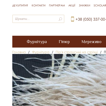
ДЕ КУПИТИ?
КОНТАКТИ
ПАРТНЕРАМ
АКЦІЇ
ЗНИЖКИ
SCHOLAR
+38 (050) 337-00
Фурнітура
Гіпюр
Мереживо
Головна
/
Фурнітура
/
Пір'я страусині на стрічці
/
П