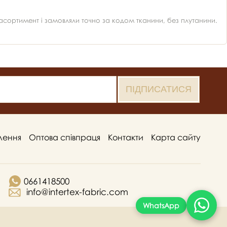
ортимент і замовляли точно за кодом тканини, без плутанини.
лення
Оптова співпраця
Контакти
Карта сайту
0661418500
info@intertex-fabric.com
WhatsApp