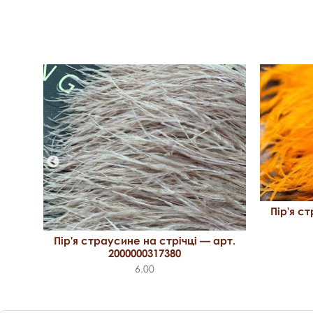
Пір'я с
арт.
Пір'я страусине на стрічці — арт.
2000000317380
6.00