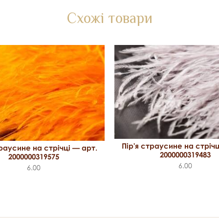
Схожі товари
Пір'я страусине на стрічц
траусине на стрічці — арт.
2000000319483
2000000319575
6.00
6.00