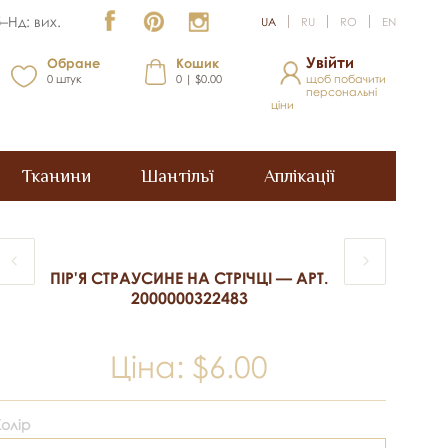
–Нд: вих.
UA
RU
RO
EN
Увійти
Обране
Кошик
0
штук
0 | $0.00
щоб побачити
персональні
ціни
Тканини
Шантільї
Аплікації
ПІР'Я СТРАУСИНЕ НА СТРІЧЦІ — АРТ.
2000000322483
Ціна:
$6.00
Колір