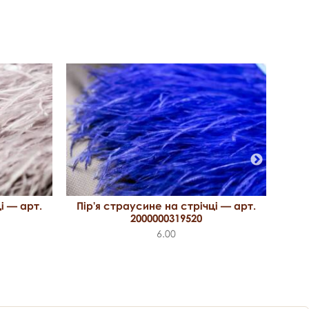
Пір'я страусине на стрічці — арт.
і — арт.
Пір
2000000319520
6.00