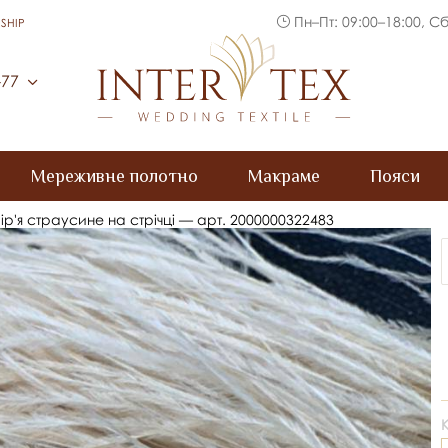
Пн–Пт: 09:00–18:00, Сб
SHIP
Inter Tex
-77
Мереживне полотно
Макраме
Пояси
ір'я страусине на стрічці — арт. 2000000322483