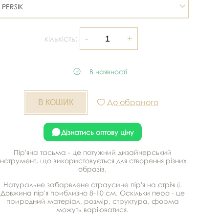
PERSIK
кількість:
В наявності
До обраного
Дізнатись оптову ціну
Пір'яна тасьма - це потужний дизайнерський
інструмент, що використовується для створення різних
образів.
Натуральне забарвлене страусине пір'я на стрічці.
Довжина пір'я приблизно 8-10 см. Оскільки перо - це
природний матеріал, розмір, структура, форма
можуть варіюватися.