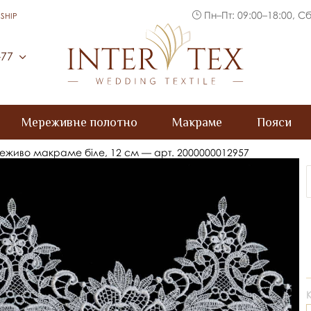
Пн–Пт: 09:00–18:00, Сб
SHIP
Inter Tex
-77
Мереживне полотно
Макраме
Пояси
живо макраме біле, 12 см — арт. 2000000012957