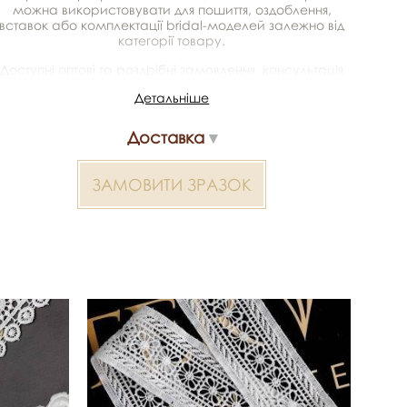
можна використовувати для пошиття, оздоблення,
вставок або комплектації bridal-моделей залежно від
категорії товару.
Доступні оптові та роздрібні замовлення, консультація
щодо підбору, можливість отримати зразки та
Детальніше
доставка. Артикул/SKU: 364827.
Доставка
Мереживо макраме 2000000012957 — матеріал для
весільних суконь, декору та колекцій ательє.
Доступний оптом і в роздріб в Inter Tex, SKU 364827.
ЗАМОВИТИ ЗРАЗОК