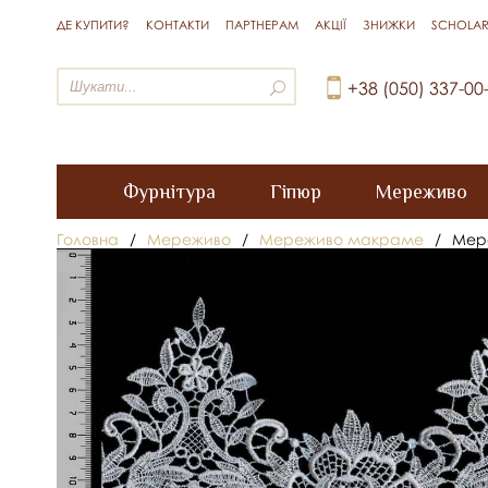
ДЕ КУПИТИ?
КОНТАКТИ
ПАРТНЕРАМ
АКЦІЇ
ЗНИЖКИ
SCHOLAR
+38 (050) 337-00
Фурнітура
Гіпюр
Мереживо
Головна
/
Мереживо
/
Мереживо макраме
/
Мере