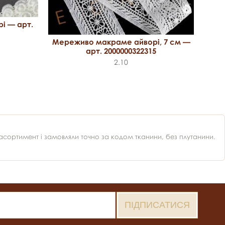
і — арт.
Ме
Мереживо макраме айворі, 7 см —
арт. 2000000322315
2.10
ортимент і замовляли точно за кодом тканини, без плутанини.