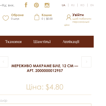
–Нд: вих.
UA
RU
RO
EN
Увійти
Обране
Кошик
0
штук
0 | $0.00
щоб побачити
персональні
ціни
Тканини
Шантільї
Аплікації
МЕРЕЖИВО МАКРАМЕ БІЛЕ, 12 СМ —
АРТ. 2000000012957
Ціна:
$4.80
Колір