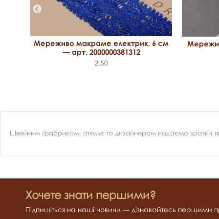
Мереживо макраме електрик, 6 см
Мережив
арт.
— арт. 2000000381312
2.50
Швейним фабрикам, ательє та дизайнерам надаємо зразки ткан
Хочете знати першими?
Підпишіться на наші новини — дізнавайтесь першими пр