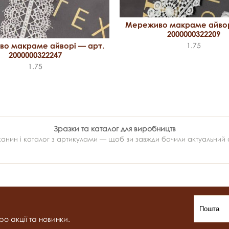
Мереживо макраме айвор
2000000322209
о макраме айворі — арт.
1.75
2000000322247
1.75
Зразки та каталог для виробництв
ин і каталог з артикулами — щоб ви завжди бачили актуальний ас
о акції та новинки.