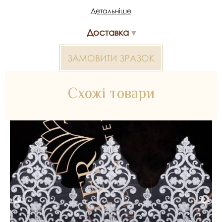
щодо підбору, можливість отримати зразки та доставка.
Детальніше
Артикул/SKU: 355078.
Доставка
Мереживо корд+вишивка 2000000024677 — матеріал для
весільних суконь, декору та колекцій ательє. Доступний
оптом і в роздріб в Inter Tex, SKU 355078.
ЗАМОВИТИ ЗРАЗОК
Схожі товари