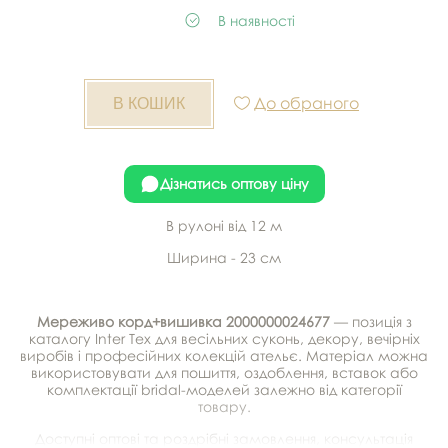
В наявності
До обраного
Дізнатись оптову ціну
В рулоні від 12 м
Ширина - 23 см
Мереживо корд+вишивка 2000000024677
— позиція з
каталогу Inter Tex для весільних суконь, декору, вечірніх
виробів і професійних колекцій ательє. Матеріал можна
використовувати для пошиття, оздоблення, вставок або
комплектації bridal-моделей залежно від категорії
товару.
Доступні оптові та роздрібні замовлення, консультація