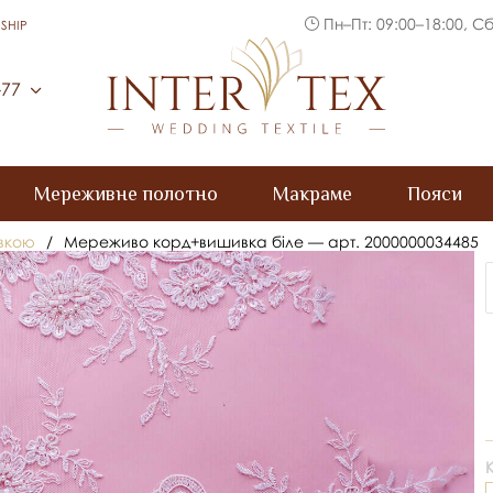
Пн–Пт: 09:00–18:00, Сб
SHIP
Inter Tex
-77
Мереживне полотно
Макраме
Пояси
вкою
/
Мереживо корд+вишивка біле — арт. 2000000034485