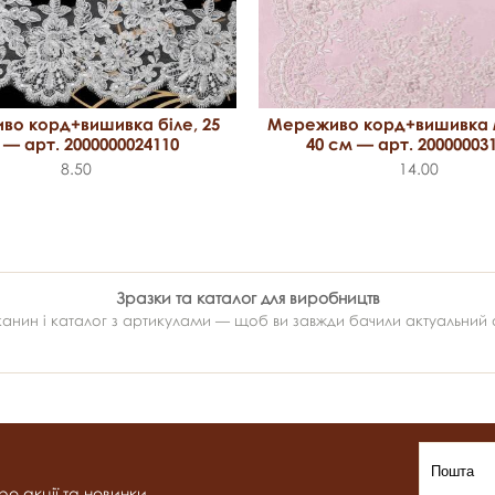
о корд+вишивка біле, 25
Мереживо корд+вишивка 
 — арт. 2000000024110
40 см — арт. 20000003
8.50
14.00
Зразки та каталог для виробництв
ин і каталог з артикулами — щоб ви завжди бачили актуальний ас
о акції та новинки.