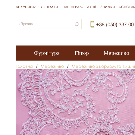
ДЕ КУПИТИ?
КОНТАКТИ
ПАРТНЕРАМ
АКЦІЇ
ЗНИЖКИ
SCHOLAR
+38 (050) 337-00
Фурнітура
Гіпюр
Мереживо
Головна
/
Мереживо
/
Мереживо з кордом та виши