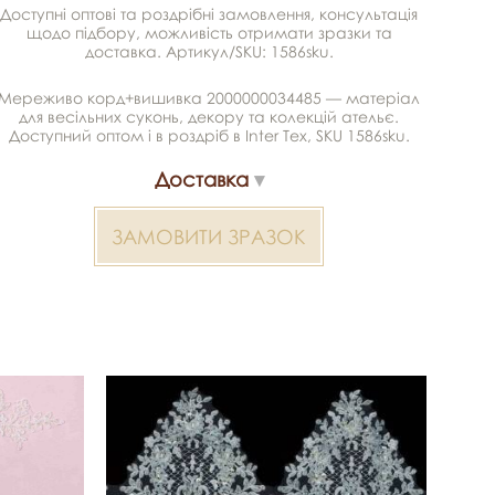
Доступні оптові та роздрібні замовлення, консультація
щодо підбору, можливість отримати зразки та
доставка. Артикул/SKU: 1586sku.
Мереживо корд+вишивка 2000000034485 — матеріал
для весільних суконь, декору та колекцій ательє.
Доступний оптом і в роздріб в Inter Tex, SKU 1586sku.
Доставка
ЗАМОВИТИ ЗРАЗОК