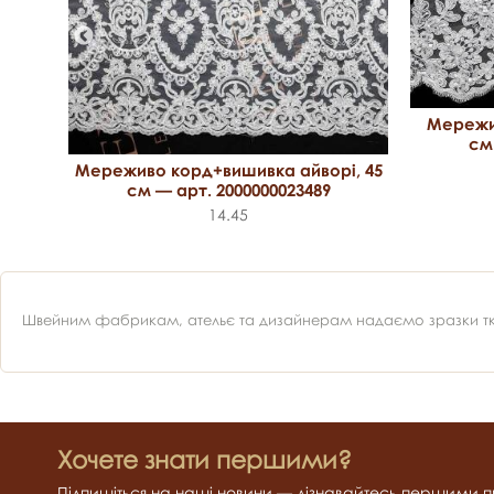
і, 17
Мережив
см
Мереживо корд+вишивка айворі, 45
см — арт. 2000000023489
14.45
Швейним фабрикам, ательє та дизайнерам надаємо зразки ткан
Хочете знати першими?
Підпишіться на наші новини — дізнавайтесь першими пр