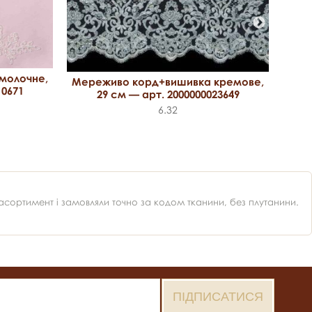
Мер
молочне,
Мереживо корд+вишивка кремове,
10671
29 см — арт. 2000000023649
6.32
ортимент і замовляли точно за кодом тканини, без плутанини.