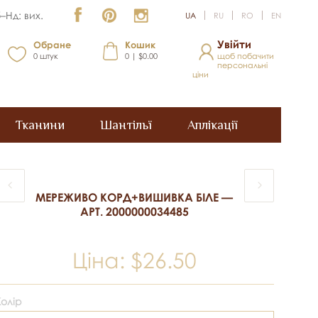
–Нд: вих.
UA
RU
RO
EN
Увійти
Обране
Кошик
0
штук
0 | $0.00
щоб побачити
персональні
ціни
Тканини
Шантільї
Аплікації
МЕРЕЖИВО КОРД+ВИШИВКА БІЛЕ —
АРТ. 2000000034485
Ціна:
$26.50
Колір