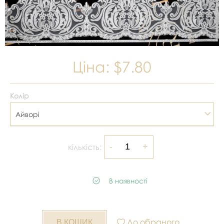
Ціна:
$7.80
Колір
Айворі
кількість:
В наявності
До обраного