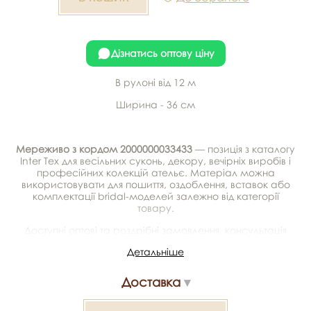
Дізнатись оптову ціну
В рулоні від 12 м
Ширина - 36 см
Мереживо з кордом 2000000033433
— позиція з каталогу
Inter Tex для весільних суконь, декору, вечірніх виробів і
професійних колекцій ательє. Матеріал можна
використовувати для пошиття, оздоблення, вставок або
комплектації bridal-моделей залежно від категорії
товару.
Доступні оптові та роздрібні замовлення, консультація
щодо підбору, можливість отримати зразки та доставка.
Детальніше
Артикул/SKU: 359816.
Доставка
Мереживо з кордом 2000000033433 — матеріал для
весільних суконь, декору та колекцій ательє. Доступний
оптом і в роздріб в Inter Tex, SKU 359816.