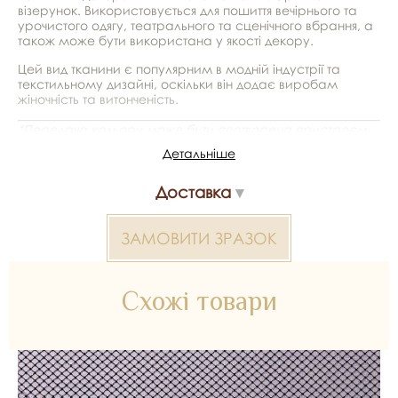
візерунок. Використовується для пошиття вечірнього та
урочистого одягу, театрального та сценічного вбрання, а
також може бути використана у якості декору.
Цей вид тканини є популярним в модній індустрії та
текстильному дизайні, оскільки він додає виробам
жіночність та витонченість.
*Передача кольору може бути спотворена пристроєм
Детальніше
Кольорове полотно 2000000318400 — матеріал для
весільних суконь, декору та колекцій ательє. Доступний
Доставка
оптом і в роздріб в Inter Tex, SKU 347608.
ЗАМОВИТИ ЗРАЗОК
Схожі товари