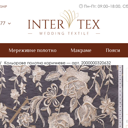
Пн–Пт: 09:00–18:00, Сб
SHIP
Inter Tex
-77
Мереживне полотно
Макраме
Пояси
/
Кольорове полотно коричневе — арт. 2000000320632