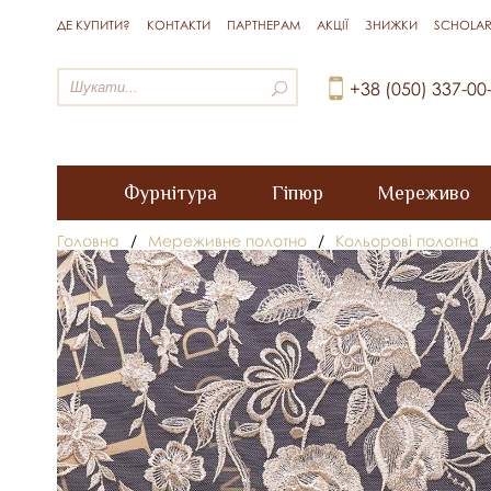
ДЕ КУПИТИ?
КОНТАКТИ
ПАРТНЕРАМ
АКЦІЇ
ЗНИЖКИ
SCHOLAR
+38 (050) 337-00
Фурнітура
Гіпюр
Мереживо
Головна
/
Мереживне полотно
/
Кольорові полотна