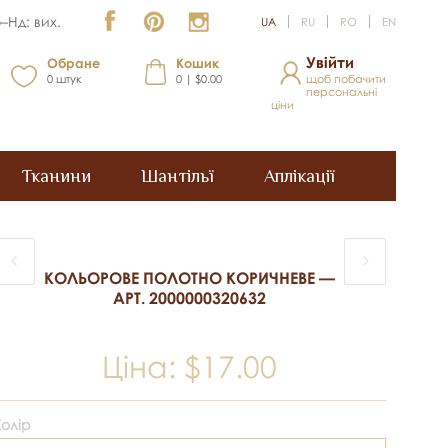
–Нд: вих.
UA
RU
RO
EN
Увійти
Обране
Кошик
0
штук
0 | $0.00
щоб побачити
персональні
ціни
Тканини
Шантільї
Аплікації
КОЛЬОРОВЕ ПОЛОТНО КОРИЧНЕВЕ —
АРТ. 2000000320632
Ціна:
$17.00
Колір