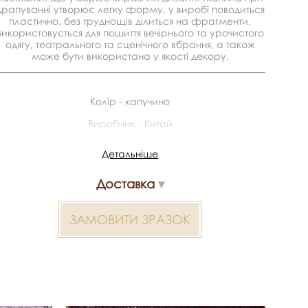
драпуванні утворює легку форму, у виробі поводиться
пластично, без труднощів ділиться на фрагменти.
Використовується для пошиття вечірнього та урочистого
одягу, театрального та сценічного вбрання, а також
може бути використана у якості декору.
Колір - капучино
Виробник - Китай
Матеріал - 100% поліестер
Детальніше
Ширина - 1,4 м
Доставка
У рулоні - 25 м
ЗАМОВИТИ ЗРАЗОК
*Передача кольору може бути спотворена пристроєм
Кольорове полотно 2000000320632 — матеріал для
весільних суконь, декору та колекцій ательє.
Доступний оптом і в роздріб в Inter Tex, SKU 341378.