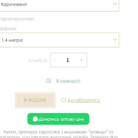
Коричневий
Характеристики
Ширина
1.4 метра
кількість:
В наявності
До обраного
Дізнатись оптову ціну
Легка, прозора євросітка з вишивкою "троянди" та
паєтками, що утворює виразний дизайн. Тканина при