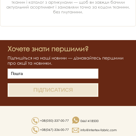
тканин і каталог з артикулами — щоб ви завжди бачили
актуальний асортимент і замовляли точно за кодом тканини,
без плутанини.
Хочете знати першими?
Підпишіться на наші новини — дізнавайтесь першими
про акції та новинки.
+38(050)-337-00-77
0661418500
+38(067)-336-00-77
info@intertex-fabric.com