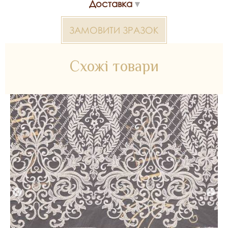
Доставка
Розшите полотно 2000000315300 — матеріал для
весільних суконь, декору та колекцій ательє. Доступний
ЗАМОВИТИ ЗРАЗОК
оптом і в роздріб в Inter Tex, SKU 348346.
Схожі товари