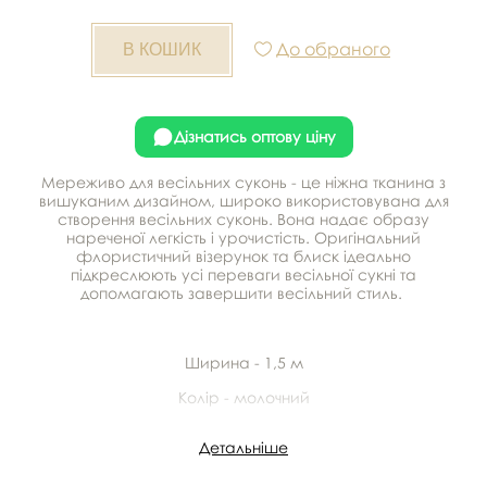
До обраного
Дізнатись оптову ціну
Мереживо для весільних суконь - це ніжна тканина з
вишуканим дизайном, широко використовувана для
створення весільних суконь. Вона надає образу
нареченої легкість і урочистість. Оригінальний
флористичний візерунок та блиск ідеально
підкреслюють усі переваги весільної сукні та
допомагають завершити весільний стиль.
Ширина - 1,5 м
Колір - молочний
Виробник - Тайвань
Детальніше
Матеріал - 100% поліестер