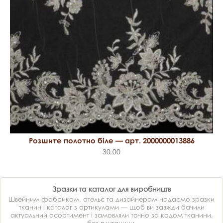
Розшите полотно біле — арт. 2000000013886
30.00
Зразки та каталог для виробництв
Швейним фабрикам, ательє та дизайнерам надаємо зразки
тканин і каталог з артикулами — щоб ви завжди бачили
актуальний асортимент і замовляли точно за кодом тканини,