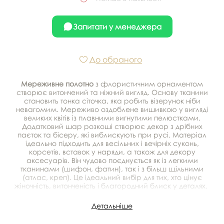
Запитати у менеджера
До обраного
Мереживне полотно
з флористичним орнаментом
створює витончений та ніжний вигляд. Основу тканини
становить тонка сіточка, яка робить візерунок ніби
невагомим. Мереживо оздоблене вишивкою у вигляді
великих квітів із плавними вигнутими пелюстками.
Додатковий шар розкоші створює декор з дрібних
паєток та бісеру, які виблискують при русі. Матеріал
ідеально підходить для весільних і вечірніх суконь,
корсетів, вставок у наряди, а також для декору
аксесуарів. Він чудово поєднується як із легкими
тканинами (шифон, фатин), так і з більш щільними
(атлас, креп). Це ідеальний вибір для тих, хто цінує
жіночність, витонченість і благородний блиск у деталях.
Детальніше
Виробник - Тайвань