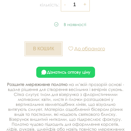
кількість:
В наявності
До обраного
Дізнатись оптову ціну
Розшите мереживне полотно
на м’якій прозорій основі -
вдале рішення для створення весільних і вечірніх суконь.
Сітка слугує тлом для візерунка з флористичними
мотивами: квіти, листя й гілочки розташовані у
вертикальних хвилеподібних лініях, що візуально
витягують силует. Матеріал оздоблений бісером різних
видів та паєтками, які надають святкового блиску.
Візерунок вишитий нитками, що підкреслює фактуру.
Полотно чудово підходить для оформлення корсетів,
ліфів, рукавів, шлейфів або навіть повністю мереживних