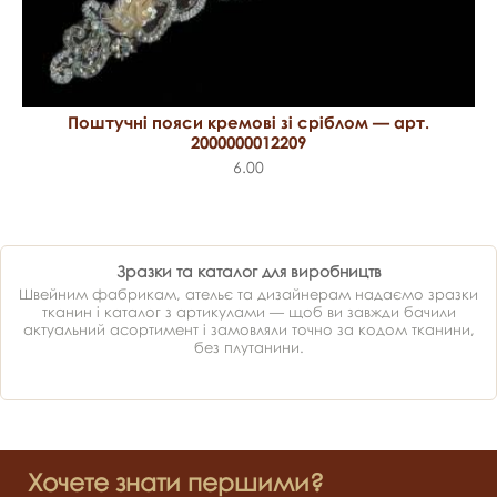
Поштучні пояси кремові зі сріблом — арт.
2000000012209
6.00
Зразки та каталог для виробництв
Швейним фабрикам, ательє та дизайнерам надаємо зразки
тканин і каталог з артикулами — щоб ви завжди бачили
актуальний асортимент і замовляли точно за кодом тканини,
без плутанини.
Хочете знати першими?