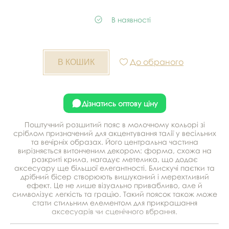
В наявності
До обраного
Дізнатись оптову ціну
Поштучний розшитий пояс в молочному кольорі зі
сріблом призначений для акцентування талії у весільних
та вечірніх образах. Його центральна частина
вирізняється витонченим декором: форма, схожа на
розкриті крила, нагадує метелика, що додає
аксесуару ще більшої елегантності. Блискучі паєтки та
дрібний бісер створюють вишуканий і мерехтливий
ефект. Це не лише візуально привабливо, але й
символізує легкість та грацію. Такий поясок також може
стати стильним елементом для прикрашання
аксесуарів чи сценічного вбрання.