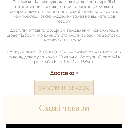
Tex для весільних суконь, декору, вечірніх виробів і
професійних колекцій ательє. Матеріал можна
використовувати для пошиття, оздоблення, вставок або
комплектації bridal-моделей залежно від категорії
товару.
Доступні оптові та роздрібні замовлення, консультація
щодо підбору, можливість отримати зразки та доставка.
Артикул/SKU: 186sku.
Поштучні пояси 2000000017341 — матеріал для весільних
суконь, декору та колекцій ательє. Доступний оптом і в
роздріб в Inter Tex, SKU 186sku.
Доставка
ЗАМОВИТИ ЗРАЗОК
Схожі товари