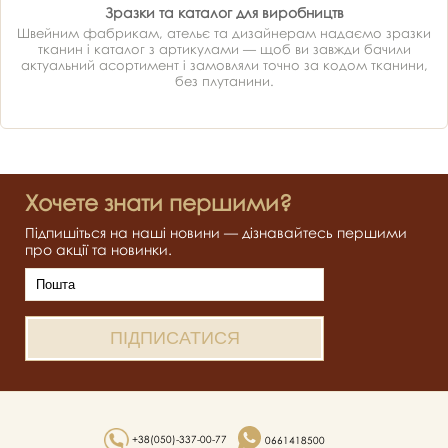
Зразки та каталог для виробництв
Швейним фабрикам, ательє та дизайнерам надаємо зразки
тканин і каталог з артикулами — щоб ви завжди бачили
актуальний асортимент і замовляли точно за кодом тканини,
без плутанини.
Хочете знати першими?
Підпишіться на наші новини — дізнавайтесь першими
про акції та новинки.
+38(050)-337-00-77
0661418500