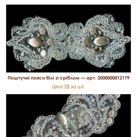
Поштучні пояси білі зі сріблом — арт. 2000000012179
Ціна 2$ за шт.