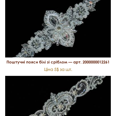
Поштучні пояси білі зі сріблом — арт. 2000000012261
Ціна 5$ за шт.