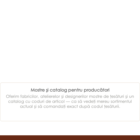
Mostre şi catalog pentru producători
Oferim fabricilor, atelierelor şi designerilor mostre de ţesături şi un
catalog cu coduri de articol — ca să vedeţi mereu sortimentul
actual şi să comandaţi exact după codul ţesăturii.