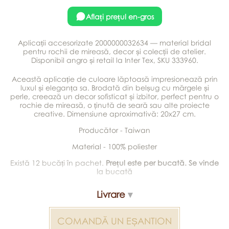
Aflați prețul en-gros
Aplicații accesorizate 2000000032634 — material bridal
pentru rochii de mireasă, decor și colecții de atelier.
Disponibil angro și retail la Inter Tex, SKU 333960.
Această aplicație de culoare lăptoasă impresionează prin
luxul și eleganța sa. Brodată din belșug cu mărgele și
perle, creează un decor sofisticat și izbitor, perfect pentru o
rochie de mireasă, o ținută de seară sau alte proiecte
creative. Dimensiune aproximativă: 20x27 cm.
Producător - Taiwan
Material - 100% poliester
Există 12 bucăți în pachet.
Prețul este per bucată. Se vinde
la bucată
Livrare
COMANDĂ UN EȘANTION