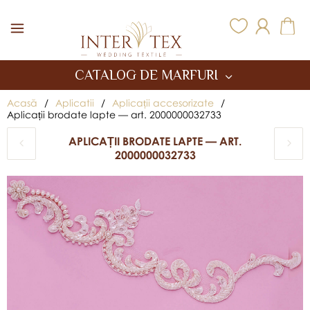
Inter Tex
CATALOG DE MARFURI
Acasă
/
Aplicatii
/
Aplicații accesorizate
/
Aplicații brodate lapte — art. 2000000032733
APLICAȚII BRODATE LAPTE — ART.
2000000032733