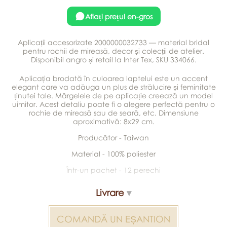
Aflați prețul en-gros
Aplicații accesorizate 2000000032733 — material bridal
pentru rochii de mireasă, decor și colecții de atelier.
Disponibil angro și retail la Inter Tex, SKU 334066.
Aplicația brodată în culoarea laptelui este un accent
elegant care va adăuga un plus de strălucire și feminitate
ținutei tale. Mărgelele de pe aplicație creează un model
uimitor. Acest detaliu poate fi o alegere perfectă pentru o
rochie de mireasă sau de seară, etc. Dimensiune
aproximativă: 8x29 cm.
Producător - Taiwan
Material - 100% poliester
Într-un pachet - 12 perechi
Livrare
COMANDĂ UN EȘANTION