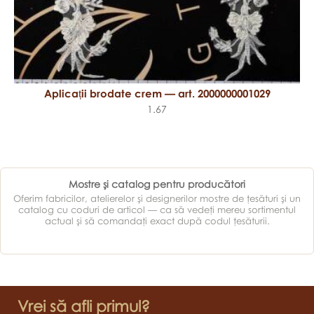
Aplicații brodate crem — art. 2000000001029
1.67
Mostre şi catalog pentru producători
Oferim fabricilor, atelierelor şi designerilor mostre de ţesături şi un
catalog cu coduri de articol — ca să vedeţi mereu sortimentul
actual şi să comandaţi exact după codul ţesăturii.
Vrei să afli primul?