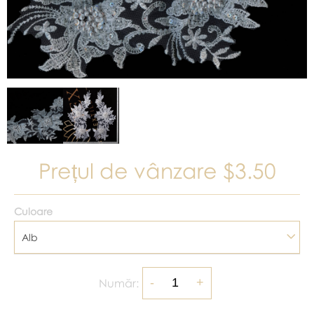
Prețul de vânzare
$3.50
Culoare
Alb
Număr: