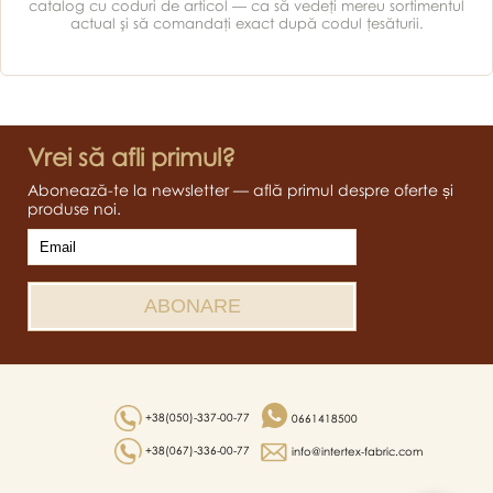
catalog cu coduri de articol — ca să vedeţi mereu sortimentul
actual şi să comandaţi exact după codul ţesăturii.
Vrei să afli primul?
Abonează-te la newsletter — află primul despre oferte și
produse noi.
+38(050)-337-00-77
0661418500
+38(067)-336-00-77
info@intertex-fabric.com