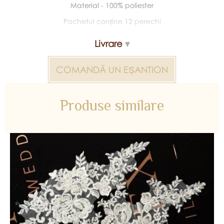
Material - 100% poliester
Pachetul conține 12 perechi
Livrare
COMANDĂ UN EȘANTION
Produse similare