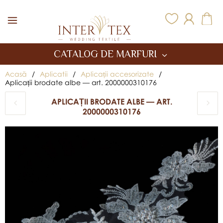
Inter Tex
CATALOG DE MARFURI
Acasă
/
Aplicatii
/
Aplicații accesorizate
/
Aplicații brodate albe — art. 2000000310176
APLICAȚII BRODATE ALBE — ART.
2000000310176