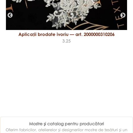
Aplicații brodate ivoriu — art. 2000000310206
3.25
Mostre şi catalog pentru producători
Oferim fabricilor, atelierelor şi designerilor mostre de ţesături şi un