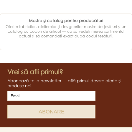
Mostre şi catalog pentru producători
Oferim fabricilor, atelierelor şi designerilor mostre de ţesături şi un
catalog cu coduri de articol — ca să vedeţi mereu sortimentul
actual şi să comandaţi exact după codul ţesăturii.
Vrei să afli primul?
Abonează-te la newsletter — află primul despre oferte și
produse noi.