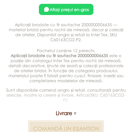
Aflați prețul en-gros
Aplicații brodate cu fir soutache 2000000006635 —
material bridal pentru rochii de mireasă, decor și colecții
de atelier. Disponibil angro și retail la Inter Tex, SKU
C60163CG2-P2.
Pachetul conține 12 perechi.
Aplicații brodate cu fir soutache 2000000006635
este o
poziție din catalogul Inter Tex pentru rochii de mireasă,
detalii decorative, ținute de seară și colecții profesionale
de atelier bridal. În funcție de categoria produsului,
materialul poate fi folosit pentru cusut, finisare, inserții sau
completarea modelelor de mireasă.
Sunt disponibile comenzi angro și retail, consultanță pentru
selecție, mostre la cerere și livrare. Articol/SKU: C60163CG2-
P2.
Livrare
COMANDĂ UN EȘANTION