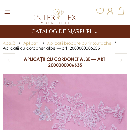
Inter Tex
CATALOG DE MARFURI
Acasă
/
Aplicatii
/
Aplicații brodate cu fir soutache
/
Aplicații cu cordonet albe — art. 2000000006635
APLICAȚII CU CORDONET ALBE — ART.
2000000006635