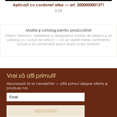
Aplicații cu cordonet albe — art. 2000000001371
0.50
Mostre şi catalog pentru producători
Oferim fabricilor, atelierelor şi designerilor mostre de ţesături şi un
catalog cu coduri de articol — ca să vedeţi mereu sortimentul
actual şi să comandaţi exact după codul ţesăturii.
Vrei să afli primul?
Abonează-te la newsletter — află primul despre oferte și
produse noi.