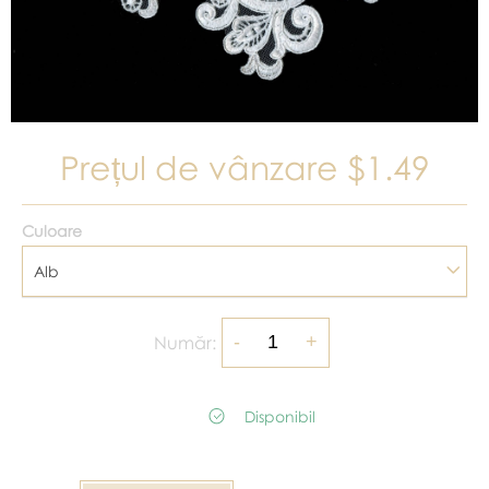
Prețul de vânzare
$1.49
Culoare
Alb
Număr:
Disponibil