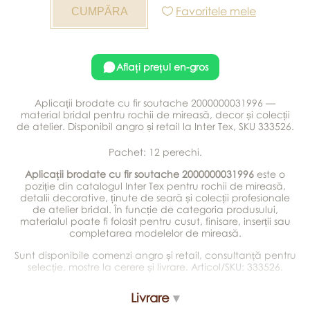
Favoritele mele
Aflați prețul en-gros
Aplicații brodate cu fir soutache 2000000031996 —
material bridal pentru rochii de mireasă, decor și colecții
de atelier. Disponibil angro și retail la Inter Tex, SKU 333526.
Pachet: 12 perechi.
Aplicații brodate cu fir soutache 2000000031996
este o
poziție din catalogul Inter Tex pentru rochii de mireasă,
detalii decorative, ținute de seară și colecții profesionale
de atelier bridal. În funcție de categoria produsului,
materialul poate fi folosit pentru cusut, finisare, inserții sau
completarea modelelor de mireasă.
Sunt disponibile comenzi angro și retail, consultanță pentru
selecție, mostre la cerere și livrare. Articol/SKU: 333526.
Livrare