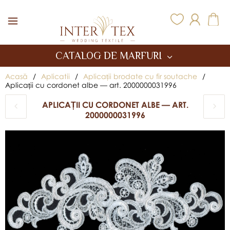
Inter Tex
CATALOG DE MARFURI
Acasă
/
Aplicatii
/
Aplicații brodate cu fir soutache
/
Aplicații cu cordonet albe — art. 2000000031996
APLICAȚII CU CORDONET ALBE — ART.
2000000031996