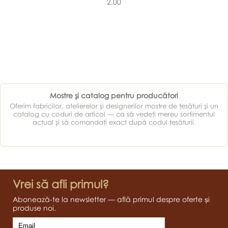
2.00
Mostre şi catalog pentru producători
Oferim fabricilor, atelierelor şi designerilor mostre de ţesături şi un
catalog cu coduri de articol — ca să vedeţi mereu sortimentul
actual şi să comandaţi exact după codul ţesăturii.
Vrei să afli primul?
Abonează-te la newsletter — află primul despre oferte și
produse noi.