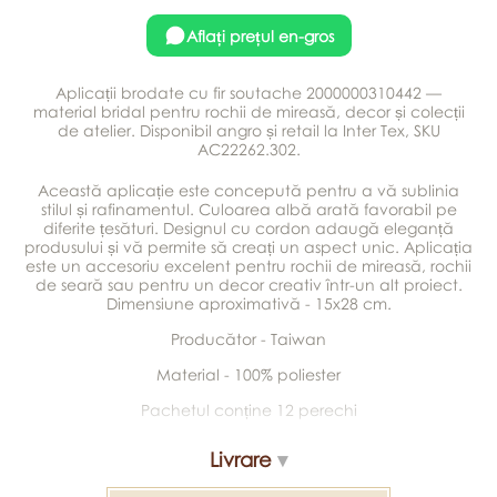
Aflați prețul en-gros
Aplicații brodate cu fir soutache 2000000310442 —
material bridal pentru rochii de mireasă, decor și colecții
de atelier. Disponibil angro și retail la Inter Tex, SKU
AC22262.302.
Această aplicație este concepută pentru a vă sublinia
stilul și rafinamentul. Culoarea albă arată favorabil pe
diferite țesături. Designul cu cordon adaugă eleganță
produsului și vă permite să creați un aspect unic. Aplicația
este un accesoriu excelent pentru rochii de mireasă, rochii
de seară sau pentru un decor creativ într-un alt proiect.
Dimensiune aproximativă - 15x28 cm.
Producător - Taiwan
Material - 100% poliester
Pachetul conține 12 perechi
Livrare