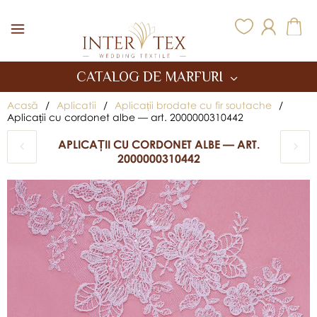
Inter Tex
CATALOG DE MARFURI
Acasă
/
Aplicatii
/
Aplicații brodate cu fir soutache
/
Aplicații cu cordonet albe — art. 2000000310442
APLICAȚII CU CORDONET ALBE — ART.
2000000310442