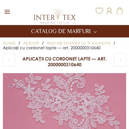
Inter Tex
CATALOG DE MARFURI
Acasă
/
Aplicatii
/
Aplicații brodate cu fir soutache
/
Aplicații cu cordonet lapte — art. 2000000310640
APLICAȚII CU CORDONET LAPTE — ART.
2000000310640