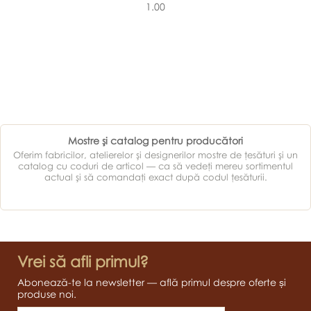
1.00
Mostre şi catalog pentru producători
Oferim fabricilor, atelierelor şi designerilor mostre de ţesături şi un
catalog cu coduri de articol — ca să vedeţi mereu sortimentul
actual şi să comandaţi exact după codul ţesăturii.
Vrei să afli primul?
Abonează-te la newsletter — află primul despre oferte și
produse noi.