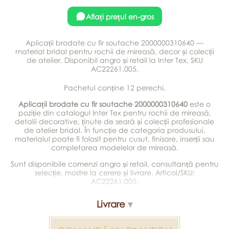
Aflați prețul en-gros
Aplicații brodate cu fir soutache 2000000310640 —
material bridal pentru rochii de mireasă, decor și colecții
de atelier. Disponibil angro și retail la Inter Tex, SKU
AC22261.005.
Pachetul conține 12 perechi.
Aplicații brodate cu fir soutache 2000000310640
este o
poziție din catalogul Inter Tex pentru rochii de mireasă,
detalii decorative, ținute de seară și colecții profesionale
de atelier bridal. În funcție de categoria produsului,
materialul poate fi folosit pentru cusut, finisare, inserții sau
completarea modelelor de mireasă.
Sunt disponibile comenzi angro și retail, consultanță pentru
selecție, mostre la cerere și livrare. Articol/SKU:
AC22261.005.
Livrare