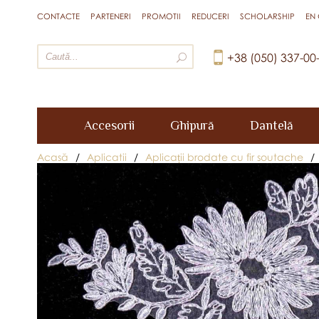
CONTACTE
PARTENERI
PROMOTII
REDUCERI
SCHOLARSHIP
EN
+38 (050) 337-00
Accesorii
Ghipură
Dantelă
Acasă
/
Aplicatii
/
Aplicații brodate cu fir soutache
/