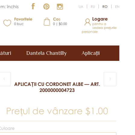
m: închis
UA
RU
RO
EN
Logare
Favoritele
Coș
0
buc
0 | $0.00
pentru a
vedea prețurile
personale
ături
Dantela Chantilly
Aplicații
APLICAȚII CU CORDONET ALBE — ART.
2000000004723
Prețul de vânzare
$1.00
Culoare