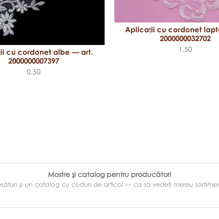
Aplicații cu cordonet lapt
2000000032702
1.50
ii cu cordonet albe — art.
2000000007397
0.50
Mostre şi catalog pentru producători
e ţesături şi un catalog cu coduri de articol — ca să vedeţi mereu sortim