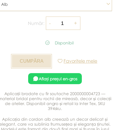
Alb
Număr:
Disponibil
Favoritele mele
Aflați prețul en-gros
Aplicații brodate cu fir soutache 2000000004723 —
material bridal pentru rochii de mireasă, decor și colecții
de atelier. Disponibil angro și retail la Inter Tex, SKU
394sku.
Aplicația din cordon alb creează un decor delicat și
elegant, care va sublinia frumusețea și eleganța ținutei.
Modelul este format din două flori mari și frunze în jurul