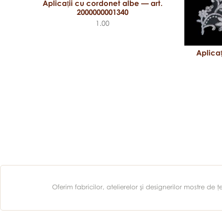
Aplicații cu cordonet albe — art.
2000000001340
1.00
rt.
Aplicaț
Oferim fabricilor, atelierelor şi designerilor mostre d