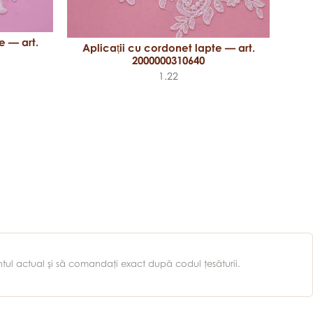
e — art.
Aplicații cu cordonet lapte — art.
2000000310640
1.22
Ap
entul actual şi să comandaţi exact după codul ţesăturii.