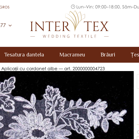
Lun–Vin: 09:00–18:00, Sâm–Du
 GROS
Inter Tex
-77
Tesatura dantela
Macrameu
Brâuri
Țes
Aplicații cu cordonet albe — art. 2000000004723