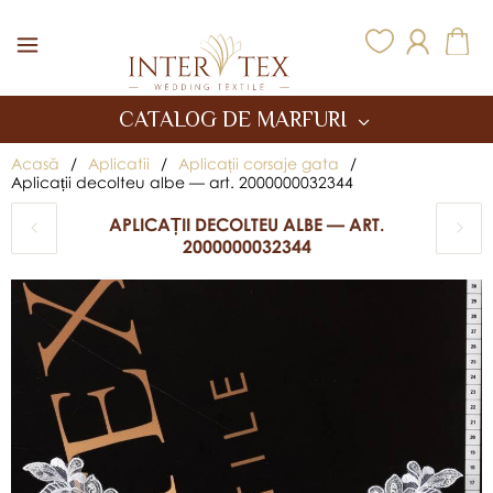
Inter Tex
CATALOG DE MARFURI
Acasă
/
Aplicatii
/
Aplicații corsaje gata
/
Aplicații decolteu albe — art. 2000000032344
APLICAȚII DECOLTEU ALBE — ART.
2000000032344