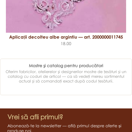
Aplicații decolteu albe argintiu — art. 2000000011745
18.00
Mostre şi catalog pentru producători
Oferim fabricilor, atelierelor şi designerilor mostre de ţesături şi un
catalog cu coduri de articol — ca să vedeţi mereu sortimentul
actual şi să comandaţi exact după codul ţesăturii.
Vrei să afli primul?
Abonează-te la newsletter — află primul despre oferte și
produse noi.