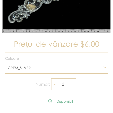
Prețul de vânzare
$6.00
Culoare
CREM_SILVER
Număr:
Disponibil