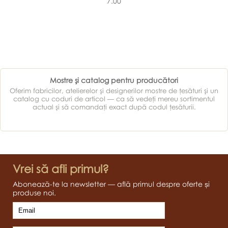
7.00
Mostre şi catalog pentru producători
Oferim fabricilor, atelierelor şi designerilor mostre de ţesături şi un
catalog cu coduri de articol — ca să vedeţi mereu sortimentul
actual şi să comandaţi exact după codul ţesăturii.
Vrei să afli primul?
Abonează-te la newsletter — află primul despre oferte și
produse noi.