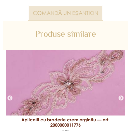
COMANDĂ UN EȘANTION
Produse similare
Aplicații cu broderie crem argintiu — art.
2000000011776