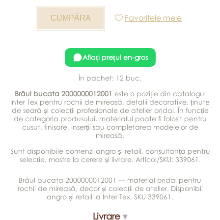
Favoritele mele
Aflați prețul en-gros
În pachet: 12 buc.
Brâul bucata 2000000012001
este o poziție din catalogul
Inter Tex pentru rochii de mireasă, detalii decorative, ținute
de seară și colecții profesionale de atelier bridal. În funcție
de categoria produsului, materialul poate fi folosit pentru
cusut, finisare, inserții sau completarea modelelor de
mireasă.
Sunt disponibile comenzi angro și retail, consultanță pentru
selecție, mostre la cerere și livrare. Articol/SKU: 339061.
Brâul bucata 2000000012001 — material bridal pentru
rochii de mireasă, decor și colecții de atelier. Disponibil
angro și retail la Inter Tex, SKU 339061.
Livrare