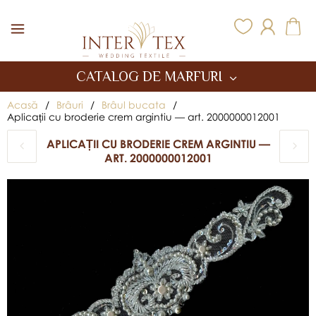
Inter Tex
CATALOG DE MARFURI
Acasă
/
Brâuri
/
Brâul bucata
/
Aplicații cu broderie crem argintiu — art. 2000000012001
APLICAȚII CU BRODERIE CREM ARGINTIU —
ART. 2000000012001