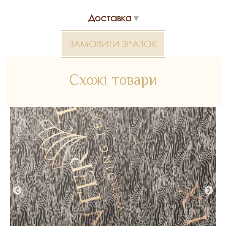
Доставка
*Передача кольору може бути спотворена пристроєм
Глітер 2000000325835 — матеріал для весільних суконь,
декору та колекцій ательє. Доступний оптом і в роздріб в
ЗАМОВИТИ ЗРАЗОК
Inter Tex, SKU 328270.
Схожі товари