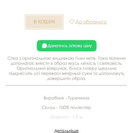
До обраного
Дізнатись оптову ціну
Сітка з оригінальною вишивкою гілки квітів. Така тканина
допомагає внести в образ якусь легкість і святковість.
Оригінальний візерунок, блиск глітеру ідеально
підкреслять усі переваги вечірньої сукні та допоможуть
довершити образ.
Виробник - Туреччина
Склад - 100% поліестер
Ширина - 1,5 м
У рулоні - 25 м
Детальніше