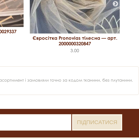
0029337
Єв
Євросітка Pronovias тілесна — арт.
2000000320847
3.00
ортимент і замовляли точно за кодом тканини, без плутанини.