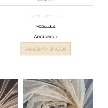
Колір - червоний
Виробник - Тайвань
Детальніше
Склад - 100% поліестер
Доставка
Ширина - 1.5 м
У рулоні - 50 м
ЗАМОВИТИ ЗРАЗОК
*Передача кольору може бути спотворена пристроєм
2000000320953 Pronovias — матеріал для весільних
суконь, декору та колекцій ательє. Доступний оптом і в
роздріб в Inter Tex, SKU 329932.