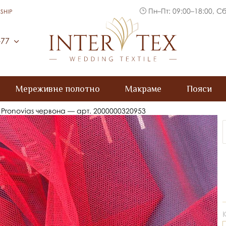
Пн–Пт: 09:00–18:00, Сб
SHIP
Inter Tex
-77
Мереживне полотно
Макраме
Пояси
 Pronovias червона — арт. 2000000320953