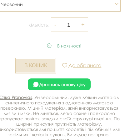
Червоний
кількість:
В наявності
До обраного
Дізнатись оптову ціну
Сітка Pronovias
. Універсальний, дуже м'який матеріал
синтетичного походження з однотонною матовою
поверхнею. Міцний матеріал, який використовується
для вишивки. Не мнеться, легко сохне і прекрасно
пропускає повітря, завдяки своїй структурі плетіння. По
ширині присутня пружність матеріалу.
Використовується для пошиття корсетів і під'юбників для
весільних і вечірніх суконь. Виглядає повітряно і
невагомо.