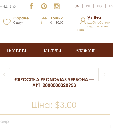
–Нд: вих.
UA
RU
RO
EN
Увійти
Обране
Кошик
0
штук
0 | $0.00
щоб побачити
персональні
ціни
Тканини
Шантільї
Аплікації
ЄВРОСІТКА PRONOVIAS ЧЕРВОНА —
АРТ. 2000000320953
Ціна:
$3.00
Колір