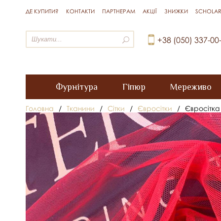
ДЕ КУПИТИ?
КОНТАКТИ
ПАРТНЕРАМ
АКЦІЇ
ЗНИЖКИ
SCHOLAR
+38 (050) 337-00
Фурнітура
Гіпюр
Мереживо
Головна
/
Тканини
/
Сітки
/
Євросітки
/
Євросітка