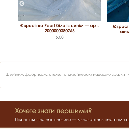
рт.
Євросітка Pearl біла із синім — арт.
Євросі
2000000380766
хвил
6.00
Швейним фабрикам, ательє та дизайнерам надаємо зразки ткан
Хочете знати першими?
Підпишіться на наші новини — дізнавайтесь першими пр