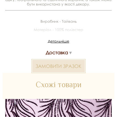
бути використана у якості декору.
Виробник - Тайвань
Матеріал - 100% поліестер
Ширина - 1.4 м
Детальніше
У рулоні - 25 м
Доставка
*Передача кольору може бути спотворена пристроєм
ЗАМОВИТИ ЗРАЗОК
Кольорове полотно 2000000311180 — матеріал для
весільних суконь, декору та колекцій ательє. Доступний
оптом і в роздріб в Inter Tex, SKU 376042.
Схожі товари