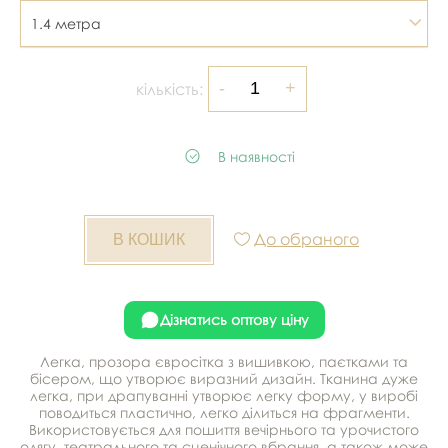
1.4 метра
кількість:
В наявності
До обраного
Дізнатись оптову ціну
Легка, прозора євросітка з вишивкою, паєтками та
бісером, що утворює виразний дизайн. Тканина дуже
легка, при драпуванні утворює легку форму, у виробі
поводиться пластично, легко ділиться на фрагменти.
Використовується для пошиття вечірнього та урочистого
одягу, театрального та сценічного вбрання, а також може