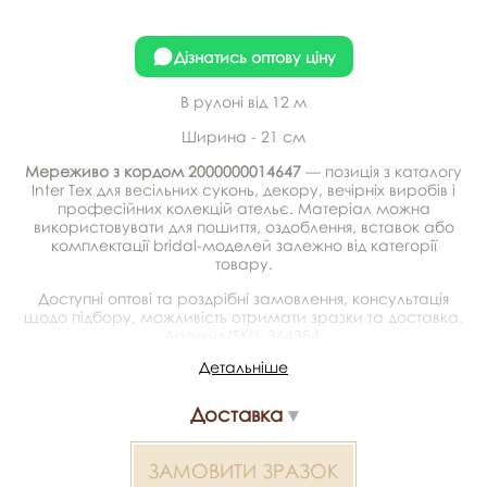
Дізнатись оптову ціну
В рулоні від 12 м
Ширина - 21 см
Мереживо з кордом 2000000014647
— позиція з каталогу
Inter Tex для весільних суконь, декору, вечірніх виробів і
професійних колекцій ательє. Матеріал можна
використовувати для пошиття, оздоблення, вставок або
комплектації bridal-моделей залежно від категорії
товару.
Доступні оптові та роздрібні замовлення, консультація
щодо підбору, можливість отримати зразки та доставка.
Артикул/SKU: 364384.
Детальніше
Мереживо з кордом 2000000014647 — матеріал для
весільних суконь, декору та колекцій ательє. Доступний
Доставка
оптом і в роздріб в Inter Tex, SKU 364384.
ЗАМОВИТИ ЗРАЗОК