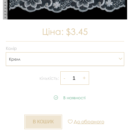
Ціна:
$3.45
Колір
Крем
кількість:
В наявності
До обраного