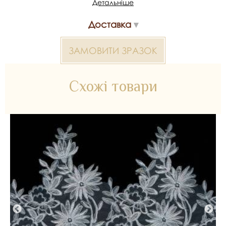
Детальніше
Мереживо з кордом 2000000024189 — матеріал для
весільних суконь, декору та колекцій ательє. Доступний
Доставка
оптом і в роздріб в Inter Tex, SKU 355429.
ЗАМОВИТИ ЗРАЗОК
Схожі товари