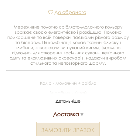
До обраного
Мереживне полотно сріблясто-молочного кольору
вражає своєю елегантністю і розкішшю. Полотно
прикрашене по всій поверхні паєтками різного розміру
та бісером. Ця комбінація додає тканині блиску і
глибини, створюючи вишуканий вигляд. Ідеально
підходить для створення весільних суконь, вечірнього
одягу та ексклюзивних аксесуарів, надаючи виробам
стильного та неповторного шарму.
Колір - молочний + срібло
Виробник - Китай
Детальніше
Матеріал - 100% поліестер
Ширина - 1,3 м
Доставка
Відеоогляд товару
ЗАМОВИТИ ЗРАЗОК