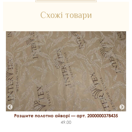
*Передача кольору може бути спотворена пристроєм
Схожі товари
Розшите полотно 2000000379760 — матеріал для
весільних суконь, декору та колекцій ательє. Доступний
оптом і в роздріб в Inter Tex, SKU 379777.
Розшите полотно айворі — арт. 2000000378435
49.00