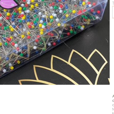
Ț
c
c
t
h