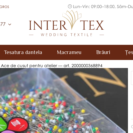
Lun–Vin: 09:00–18:00, Sâm–Du
 GROS
Inter Tex
-77
Tesatura dantela
Macrameu
Brâuri
Țes
Ace de cusut pentru atelier — art. 2000000368894
C