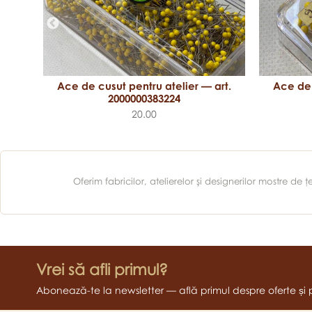
Ace de cusut pentru atelier — art.
Ace de 
rt.
2000000383224
20.00
Oferim fabricilor, atelierelor şi designerilor mostre d
Vrei să afli primul?
Abonează-te la newsletter — află primul despre oferte și 