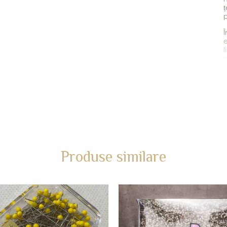
ț
p
Î
e
l
p
p
*
d
Produse similare