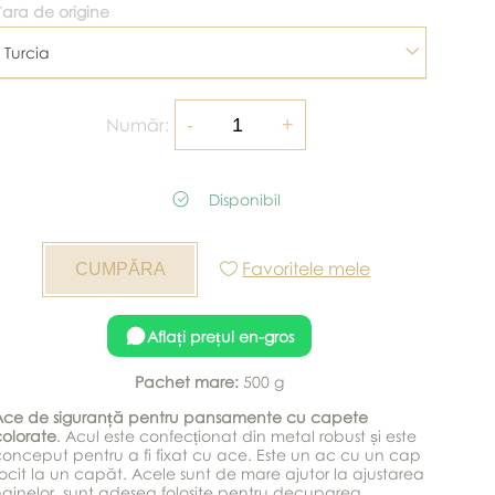
ara de origine
Turcia
Număr:
Disponibil
Favoritele mele
Aflați prețul en-gros
Pachet mare:
500 g
Ace de siguranță pentru pansamente cu capete
olorate
. Acul este confecționat din metal robust și este
onceput pentru a fi fixat cu ace. Este un ac cu un cap
ocit la un capăt. Acele sunt de mare ajutor la ajustarea
ainelor, sunt adesea folosite pentru decuparea