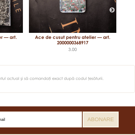
Ace de cusut pentru atelier — art.
Ac
r — art.
2000000368917
3.00
entul actual şi să comandaţi exact după codul ţesăturii.