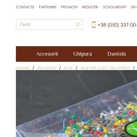
CONTACTE
PARTENERI
PROMOTII
REDUCERI
SCHOLARSHIP
EN
+38 (050) 337-00
Accesorii
Ghipură
Dantelă
Acasă
/
Accesorii
/
Ace
/
Ace de cusut de croitor
/