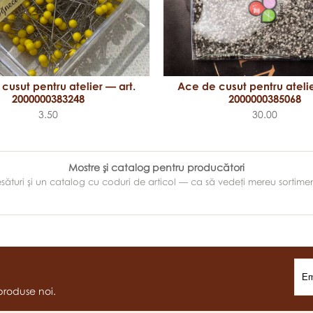
cusut pentru atelier — art.
Ace de cusut pentru atelie
2000000383248
2000000385068
3.50
30.00
Mostre şi catalog pentru producători
e ţesături şi un catalog cu coduri de articol — ca să vedeţi mereu sortim
produse noi.