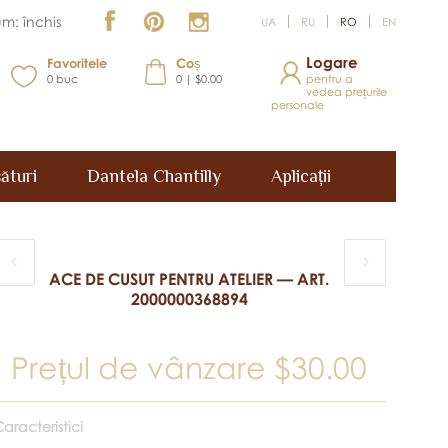
m: închis
UA
RU
RO
EN
Logare
Favoritele
Coș
0
buc
0 | $0.00
pentru a
vedea prețurile
personale
ături
Dantela Chantilly
Aplicații
ACE DE CUSUT PENTRU ATELIER — ART.
2000000368894
Prețul de vânzare
$30.00
aracteristici