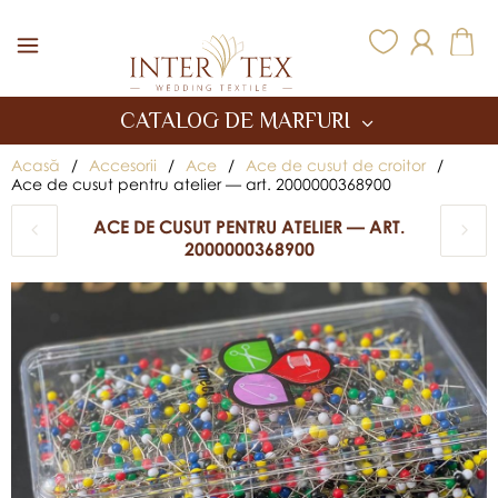
Inter Tex
CATALOG DE MARFURI
Acasă
/
Accesorii
/
Ace
/
Ace de cusut de croitor
/
Ace de cusut pentru atelier — art. 2000000368900
ACE DE CUSUT PENTRU ATELIER — ART.
2000000368900