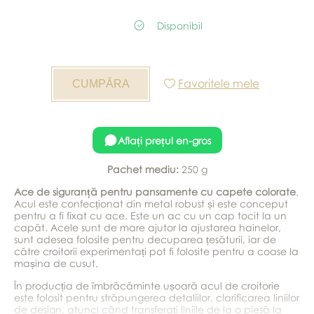
Disponibil
Favoritele mele
Aflați prețul en-gros
Pachet mediu:
250 g
Ace de siguranță pentru pansamente cu capete colorate
.
Acul este confecționat din metal robust și este conceput
pentru a fi fixat cu ace. Este un ac cu un cap tocit la un
capăt. Acele sunt de mare ajutor la ajustarea hainelor,
sunt adesea folosite pentru decuparea țesăturii, iar de
către croitorii experimentați pot fi folosite pentru a coase la
mașina de cusut.
În producția de îmbrăcăminte ușoară acul de croitorie
este folosit pentru străpungerea detaliilor, clarificarea liniilor
de design, atunci când transferați liniile de la o piesă la