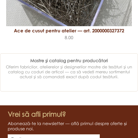
Ace de cusut pentru atelier — art. 2000000327372
8.00
Mostre şi catalog pentru producători
Oferim fabricilor, atelierelor şi designerilor mostre de ţesături şi un
catalog cu coduri de articol — ca să vedeţi mereu sortimentul
actual şi să comandaţi exact după codul ţesăturii.
Vrei să afli primul?
Abonează-te la newsletter — află primul despre oferte și
produse noi.