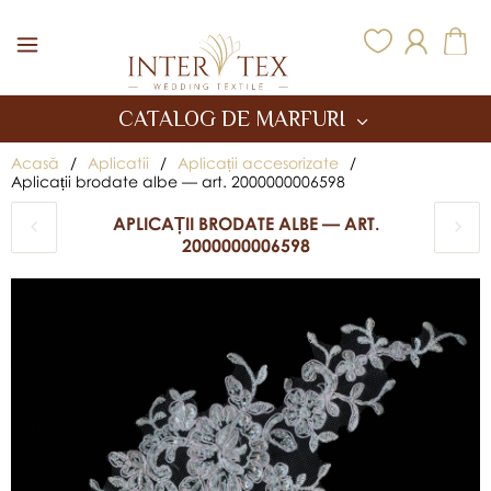
Inter Tex
CATALOG DE MARFURI
Acasă
/
Aplicatii
/
Aplicații accesorizate
/
Aplicații brodate albe — art. 2000000006598
APLICAȚII BRODATE ALBE — ART.
2000000006598