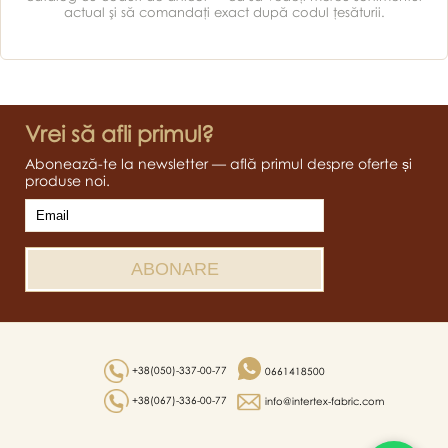
actual şi să comandaţi exact după codul ţesăturii.
Vrei să afli primul?
Abonează-te la newsletter — află primul despre oferte și
produse noi.
+38(050)-337-00-77
0661418500
+38(067)-336-00-77
info@intertex-fabric.com