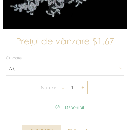
Prețul de vânzare
$1.67
Culoare
Alb
Număr:
Disponibil