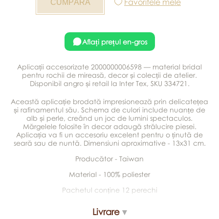
Favoritele mele
Aflați prețul en-gros
Aplicații accesorizate 2000000006598 — material bridal
pentru rochii de mireasă, decor și colecții de atelier.
Disponibil angro și retail la Inter Tex, SKU 334721.
Această aplicație brodată impresionează prin delicatețea
și rafinamentul său. Schema de culori include nuanțe de
alb și perle, creând un joc de lumini spectaculos.
Mărgelele folosite în decor adaugă strălucire piesei.
Aplicația va fi un accesoriu excelent pentru o ținută de
seară sau de nuntă. Dimensiuni aproximative - 13x31 cm.
Producător - Taiwan
Material - 100% poliester
Pachetul conține 12 perechi
Livrare