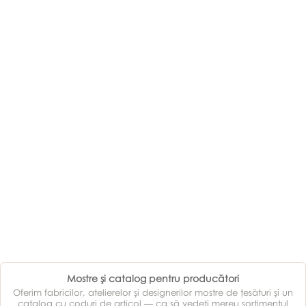
Mostre şi catalog pentru producători
Oferim fabricilor, atelierelor şi designerilor mostre de ţesături şi un
catalog cu coduri de articol — ca să vedeţi mereu sortimentul