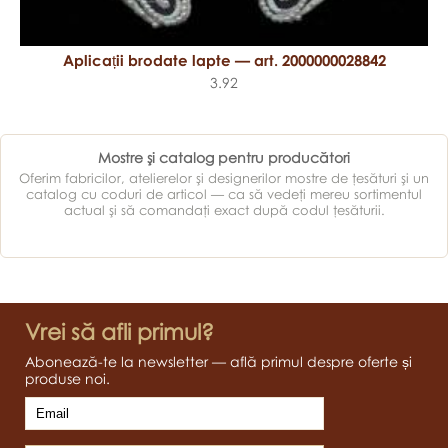
Aplicații brodate lapte — art. 2000000028842
3.92
Mostre şi catalog pentru producători
Oferim fabricilor, atelierelor şi designerilor mostre de ţesături şi un
catalog cu coduri de articol — ca să vedeţi mereu sortimentul
actual şi să comandaţi exact după codul ţesăturii.
Vrei să afli primul?
Abonează-te la newsletter — află primul despre oferte și
produse noi.