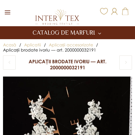
Inter Tex
CATALOG DE MARFURI
Acasă
/
Aplicatii
/
Aplicații accesorizate
/
Aplicații brodate ivoriu — art. 2000000032191
APLICAȚII BRODATE IVORIU — ART.
2000000032191