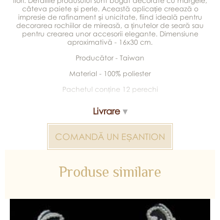
flori. Detaliile produsului sunt bogat decorate cu mărgele,
câteva paiete și perle. Această aplicație creează o
impresie de rafinament și unicitate, fiind ideală pentru
decorarea rochiilor de mireasă, a ținutelor de seară sau
pentru crearea unor accesorii elegante. Dimensiune
aproximativă - 16x30 cm.
Producător - Taiwan
Material - 100% poliester
Pachetul conține 12 perechi
Livrare
COMANDĂ UN EȘANTION
Produse similare