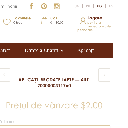
m: închis
UA
RU
RO
EN
Logare
Favoritele
Coș
0
buc
0 | $0.00
pentru a
vedea prețurile
personale
ături
Dantela Chantilly
Aplicații
APLICAȚII BRODATE LAPTE — ART.
2000000311760
Prețul de vânzare
$2.00
Culoare