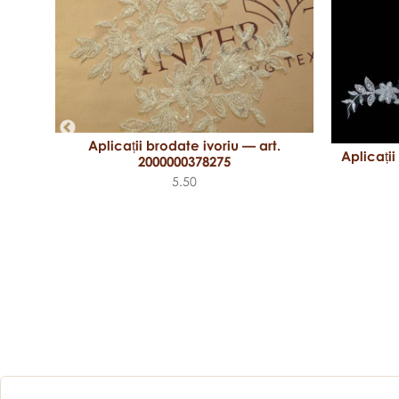
Aplicații brodate ivoriu — art.
Aplicații
2000000378275
5.50
.