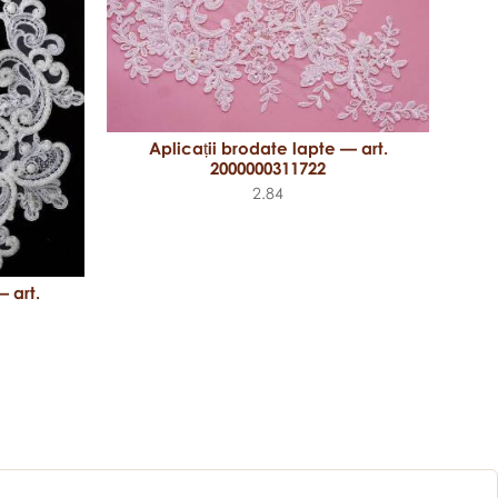
Aplicații brodate lapte — art.
2000000311722
2.84
 art.