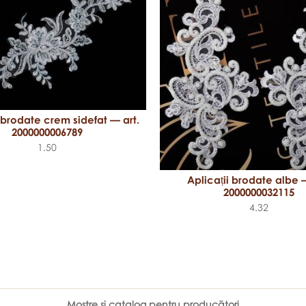
 brodate crem sidefat — art.
2000000006789
1.50
Aplicații brodate albe —
2000000032115
4.32
Mostre şi catalog pentru producători