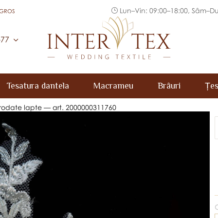
Lun–Vin: 09:00–18:00, Sâm–Du
 GROS
Inter Tex
-77
Tesatura dantela
Macrameu
Brâuri
Țes
brodate lapte — art. 2000000311760