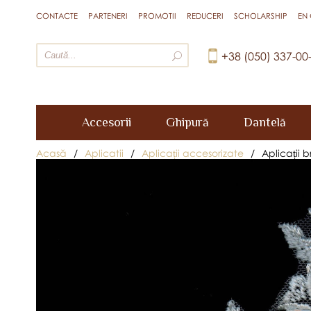
CONTACTE
PARTENERI
PROMOTII
REDUCERI
SCHOLARSHIP
EN
+38 (050) 337-00
Accesorii
Ghipură
Dantelă
Acasă
/
Aplicatii
/
Aplicații accesorizate
/
Aplicații 