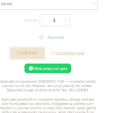
Lactat
Număr:
Disponibil
Favoritele mele
Aflați prețul en-gros
Aplicații accesorizate 2000000311760 — material bridal
pentru rochii de mireasă, decor și colecții de atelier.
Disponibil angro și retail la Inter Tex, SKU 333083.
Aplicația brodată în culoarea laptelui atrage atenția
prin frumusețea sa delicată. Mărgelele și perlele sunt
folosite cu succes pentru a crea mici detalii, adăugând
strălucire și eleganță produsului. Aplicația poate fi un