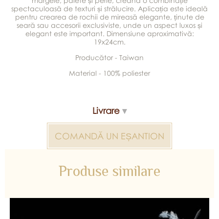
mărgele, paiete și perle, creând o combinație
spectaculoasă de texturi și strălucire. Aplicația este ideală
pentru crearea de rochii de mireasă elegante, ținute de
seară sau accesorii exclusiviste, unde un aspect luxos și
elegant este important. Dimensiune aproximativă:
19x24cm.
Producător - Taiwan
Material - 100% poliester
Un paghet contine 12 perechi
Livrare
COMANDĂ UN EȘANTION
Produse similare