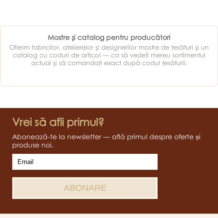
Mostre şi catalog pentru producători
Oferim fabricilor, atelierelor şi designerilor mostre de ţesături şi un
catalog cu coduri de articol — ca să vedeţi mereu sortimentul
actual şi să comandaţi exact după codul ţesăturii.
Vrei să afli primul?
Abonează-te la newsletter — află primul despre oferte și
produse noi.