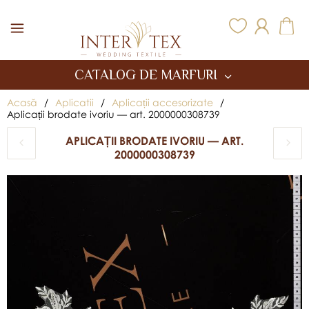
Inter Tex
CATALOG DE MARFURI
Acasă
/
Aplicatii
/
Aplicații accesorizate
/
Aplicații brodate ivoriu — art. 2000000308739
APLICAȚII BRODATE IVORIU — ART.
2000000308739