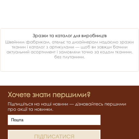
Зразки та каталог для виробництв
Швейним фабрикам, ательє та дизайнерам надаємо зразки
тканин і каталог з артикулами — щоб ви завжди бачили
актуальний асортимент і замовляли точно за кодом тканини,
без плутанини.
Хочете знати першими?
Підпишіться на наші новини — дізнавайтесь першими
про акції та новинки.