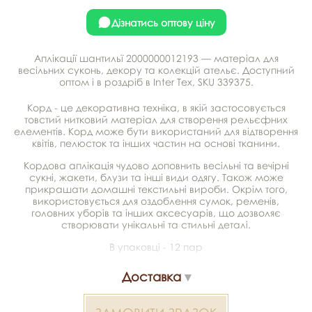
Дізнатись оптову ціну
Аплікації шантильї 2000000012193 — матеріал для
весільних суконь, декору та колекцій ательє. Доступний
оптом і в роздріб в Inter Tex, SKU 339375.
Корд - це декоративна техніка, в якій застосовується
товстий нитковий матеріал для створення рельєфних
елементів. Корд може бути використаний для відтворення
квітів, пелюсток та інших частин на основі тканини.
Кордова аплікація чудово доповнить весільні та вечірні
сукні, жакети, блузи та інші види одягу. Також може
прикрашати домашні текстильні вироби. Окрім того,
використовується для оздоблення сумок, ременів,
головних уборів та інших аксесуарів, що дозволяє
створювати унікальні та стильні деталі.
В упаковці - 12 пар
Доставка