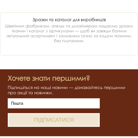
Зразки та каталог для виробництв
Швейним фабрикам, ательє та дизайнерам надаємо зразки
тканин і каталог з артикулами — щоб ви завжди бачили
актуальний асортимент і замовляли точно за кодом тканини,
без плутанини.
Хочете знати першими?
Підпишіться на наші новини — дізнавайтесь першими
про акції та новинки.