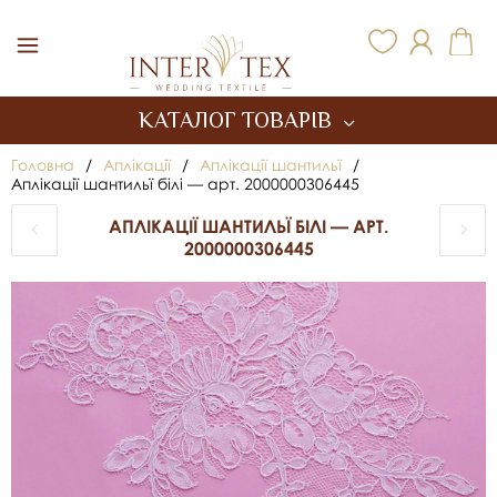
Inter Tex
КАТАЛОГ ТОВАРІВ
Головна
/
Аплікації
/
Аплікації шантильї
/
Аплікації шантильї білі — арт. 2000000306445
АПЛІКАЦІЇ ШАНТИЛЬЇ БІЛІ — АРТ.
2000000306445