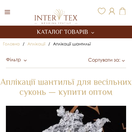
Inter Tex
КАТАЛОГ ТОВАРІВ
Головна
/
Аплікації
/
Аплікації шантильї
Фільтр
Сортувати за:
Аплікації шантильї для весільних
суконь — купити оптом