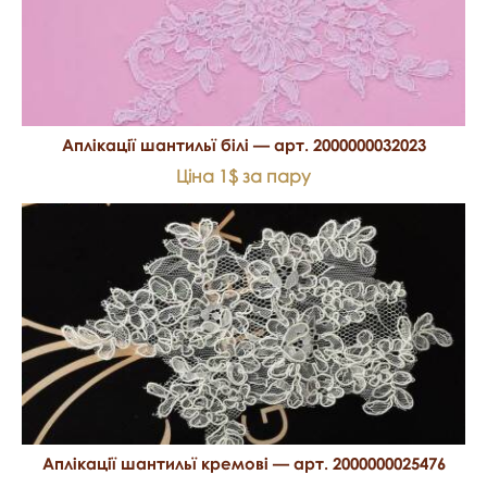
Аплікації шантильї білі — арт. 2000000032023
Ціна 1$ за пару
Аплікації шантильї кремові — арт. 2000000025476