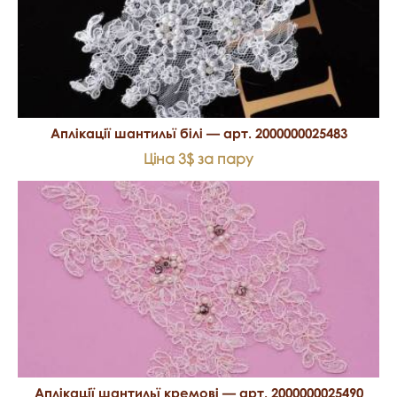
Аплікації шантильї білі — арт. 2000000025483
Ціна 3$ за пару
Аплікації шантильї кремові — арт. 2000000025490