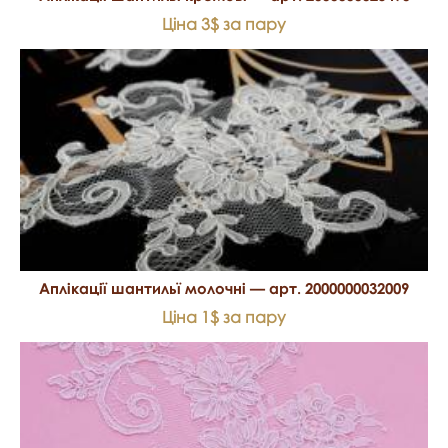
Ціна 3$ за пару
Аплікації шантильї молочні — арт. 2000000032009
Ціна 1$ за пару