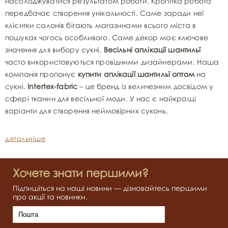
насолоджуватися результатом роботи. Кропітка робота
передбачає створення унікальності. Саме заради неї
клієнтки салонів бігають магазинами всього міста в
пошуках чогось особливого. Саме декор має ключове
значення для вибору сукні.
Весільні аплікації шантильї
часто використовуються провідними дизайнерами. Наша
компанія пропонує
купити аплікації шантильї оптом
на
сукні.
Intertex-fabric
– це бренд із величезним досвідом у
сфері тканин для весільної моди. У нас є найкращі
варіанти для створення неймовірних суконь.
детальніше
Хочете знати першими?
Підпишіться на наші новини — дізнавайтесь першими
про акції та новинки.