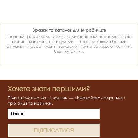
Зразки та каталог для виробництв
Швейним фабрикам, ательє та дизайнерам надаємо зразки
тканин і каталог з артикулами — щоб ви завжди бачили
актуальний асортимент і замовляли точно за кодом тканини,
без плутанини.
Хочете знати першими?
Підпишіться на наші новини — дізнавайтесь першими
про акції та новинки.