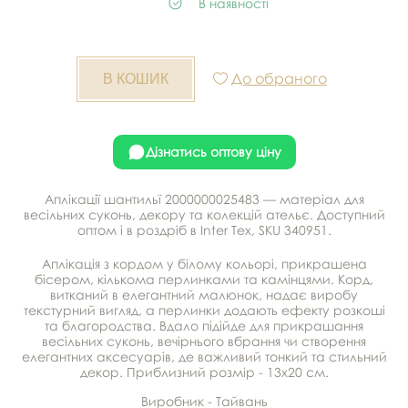
В наявності
До обраного
Дізнатись оптову ціну
Аплікації шантильї 2000000025483 — матеріал для
весільних суконь, декору та колекцій ательє. Доступний
оптом і в роздріб в Inter Tex, SKU 340951.
Аплікація з кордом у білому кольорі, прикрашена
бісером, кількома перлинками та камінцями. Корд,
витканий в елегантний малюнок, надає виробу
текстурний вигляд, а перлинки додають ефекту розкоші
та благородства. Вдало підійде для прикрашання
весільних суконь, вечірнього вбрання чи створення
елегантних аксесуарів, де важливий тонкий та стильний
декор. Приблизний розмір - 13х20 см.
Виробник - Тайвань