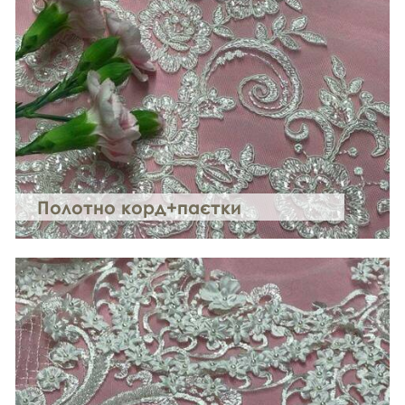
Полотно корд+паєтки