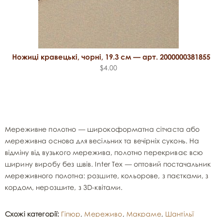
Ножиці кравецькі, чорні, 19.3 см — арт. 2000000381855
$4.00
Мереживне полотно — широкоформатна сітчаста або
мереживна основа для весільних та вечірніх суконь. На
відміну від вузького мережива, полотно перекриває всю
ширину виробу без швів. Inter Tex — оптовий постачальник
мереживного полотна: розшите, кольорове, з паєтками, з
кордом, нерозшите, з 3D-квітами.
Схожі категорії:
Гіпюр
,
Мереживо
,
Макраме
,
Шантільї