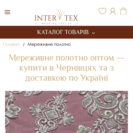
Inter Tex
КАТАЛОГ ТОВАРІВ
Головна
/
Мереживне полотно
Мереживне полотно оптом —
купити в Чернівцях та з
доставкою по Україні