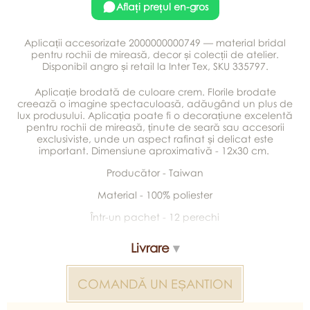
Aflați prețul en-gros
Aplicații accesorizate 2000000000749 — material bridal
pentru rochii de mireasă, decor și colecții de atelier.
Disponibil angro și retail la Inter Tex, SKU 335797.
Aplicație brodată de culoare crem. Florile brodate
creează o imagine spectaculoasă, adăugând un plus de
lux produsului. Aplicația poate fi o decorațiune excelentă
pentru rochii de mireasă, ținute de seară sau accesorii
exclusiviste, unde un aspect rafinat și delicat este
important. Dimensiune aproximativă - 12x30 cm.
Producător - Taiwan
Material - 100% poliester
Într-un pachet - 12 perechi
Livrare
COMANDĂ UN EȘANTION