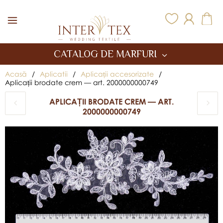
Inter Tex
CATALOG DE MARFURI
Acasă
/
Aplicatii
/
Aplicații accesorizate
/
Aplicații brodate crem — art. 2000000000749
APLICAȚII BRODATE CREM — ART.
2000000000749