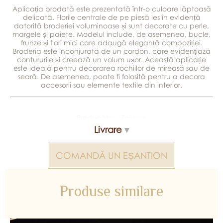
Aplicația brodată este prezentată într-o culoare lăptoasă
delicată. Florile centrale de pe piesă ies în evidență
datorită broderiei voluminoase și sunt decorate cu perle,
margele și paiete. Modelul include, de asemenea, bucle,
frunze și flori mici care adaugă eleganță compoziției.
Broderia este înconjurată de un cordon, care evidențiază
contururile și creează un volum ușor. Această aplicație
este ideală pentru decorarea rochiilor de mireasă sau de
seară. De asemenea, poate fi folosită pentru a decora
accesorii sau elemente textile din interior.
Producător - Taiwan
Livrare
Material - 100% poliester
Într-un pachet - 12 perechi
COMANDĂ UN EȘANTION
*Reproducerea culorilor poate fi distorsionată de dispozitiv
Produse similare