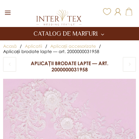
Inter Tex
CATALOG DE MARFURI
Acasă
/
Aplicatii
/
Aplicații accesorizate
/
Aplicații brodate lapte — art. 2000000031958
APLICAȚII BRODATE LAPTE — ART.
2000000031958