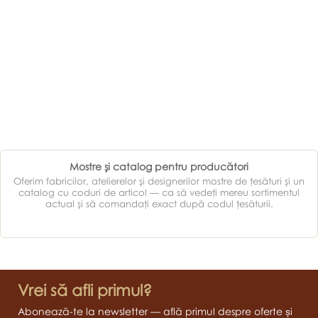
Mostre şi catalog pentru producători
Oferim fabricilor, atelierelor şi designerilor mostre de ţesături şi un
catalog cu coduri de articol — ca să vedeţi mereu sortimentul
actual şi să comandaţi exact după codul ţesăturii.
Vrei să afli primul?
Abonează-te la newsletter — află primul despre oferte și